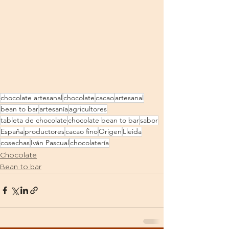
chocolate artesanal
chocolate
cacao
artesanal
bean to bar
artesanía
agricultores
tableta de chocolate
chocolate bean to bar
sabor
España
productores
cacao fino
Origen
Lleida
cosechas
Iván Pascual
chocolatería
Chocolate
Bean to bar