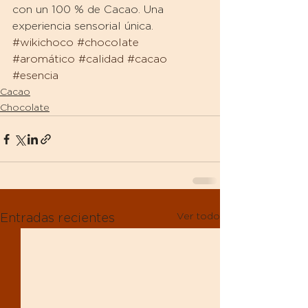
con un 100 % de Cacao. Una 
experiencia sensorial única.
#wikichoco
#chocolate
#aromático
#calidad
#cacao
#esencia
Cacao
Chocolate
Ver todo
Entradas recientes