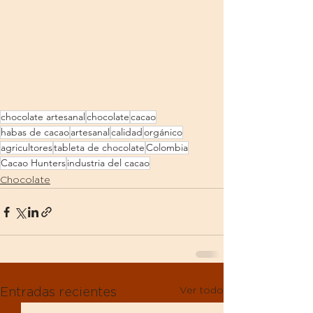
chocolate artesanal
chocolate
cacao
habas de cacao
artesanal
calidad
orgánico
agricultores
tableta de chocolate
Colombia
Cacao Hunters
industria del cacao
Chocolate
Ver todo
Entradas recientes