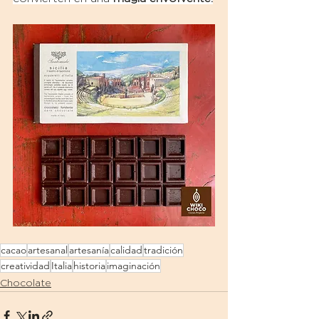
cacao
artesanal
artesanía
calidad
tradición
creatividad
Italia
historia
imaginación
Chocolate