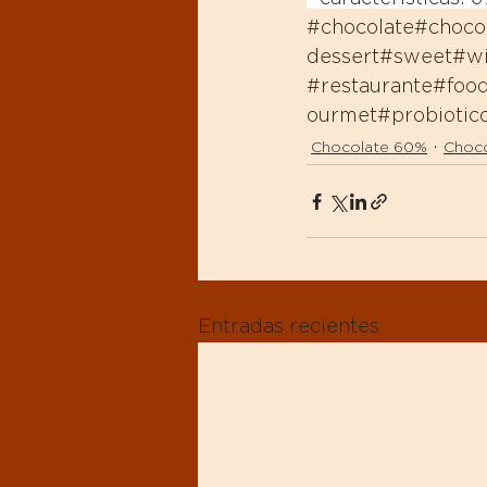
#chocolate
#choco
dessert
#sweet
#wi
#restaurante
#foo
ourmet
#probiotic
Chocolate 60%
Choco
Entradas recientes