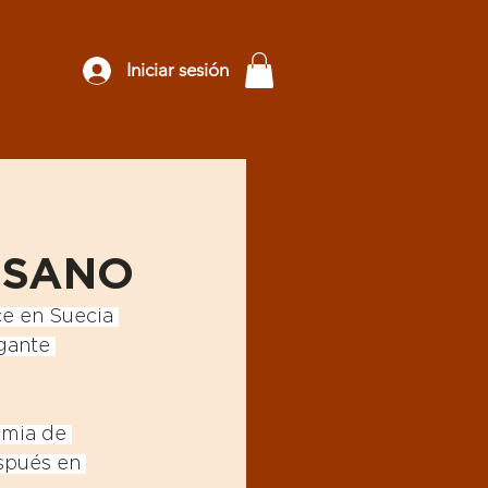
Iniciar sesión
ESANO
ce en Suecia 
gante 
emia de 
spués en 