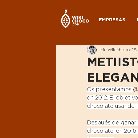
EMPRESAS
Mr. Wikichoco
28
METIIST
ELEGAN
Os presentamos 
@
en 2012. El objeti
chocolate usando l
Después de ganar c
chocolate, en 2016