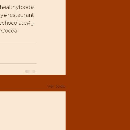
healthyfood
#
my
#restaurant
echocolate
#g
#Cocoa
Ver todo