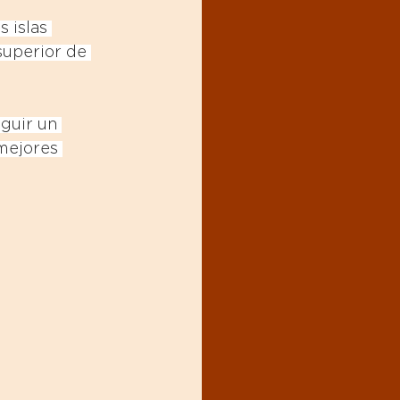
 islas 
uperior de 
guir un 
mejores 