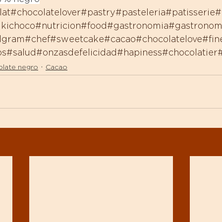
lat
#chocolatelover
#pastry
#pasteleria
#patisserie
#
kichoco
#nutricion
#food
#gastronomia
#gastrono
dgram
#chef
#sweetcake
#cacao
#chocolatelove
#fin
os
#salud
#onzasdefelicidad
#hapiness
#chocolatier
late negro
Cacao