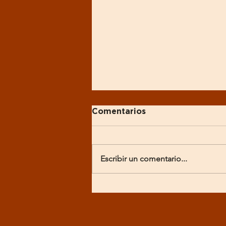
Comentarios
Escribir un comentario...
Georgia Ramon,
chocolate bean to bar