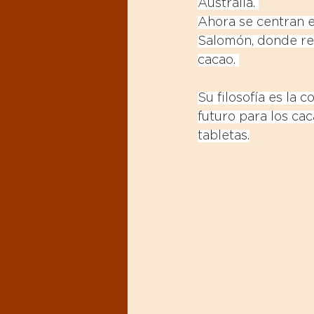
Australia. 
Ahora se centran e
Salomón, donde re
cacao. 
Su filosofía es la 
futuro para los ca
tabletas.