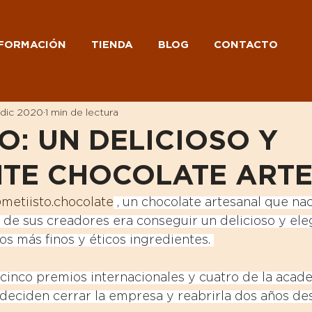
FORMACIÓN
TIENDA
BLOG
CONTACTO
 dic 2020
1 min de lectura
O: UN DELICIOSO Y
TE CHOCOLATE ART
metiisto.chocolate
 , un chocolate artesanal que na
vo de sus creadores era conseguir un delicioso y ele
os más finos y éticos ingredientes. 
inco premios internacionales y cuatro de la acad
 deciden cerrar la empresa y reabrirla dos años de