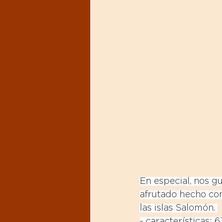
En especial, nos gu
afrutado hecho con
las islas Salomón. 
- características: