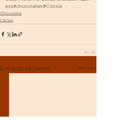
ess#ch
ocolatier#Co
coa
Chocolate
Cacao
Ver todo
Entradas recientes