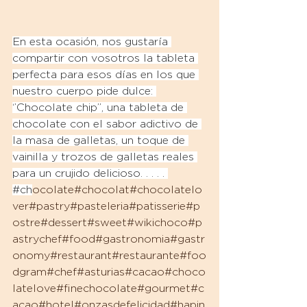
En esta ocasión, nos gustaría 
compartir con vosotros la tableta 
perfecta para esos días en los que 
nuestro cuerpo pide dulce: 
‘’Chocolate chip’’, una tableta de 
chocolate con el sabor adictivo de 
la masa de galletas, un toque de 
vainilla y trozos de galletas reales 
para un crujido delicioso. . . . . 
#ch
ocolate#ch
ocolat#ch
ocolatelo
ver#pa
stry#pa
steleria#pa
tisserie#p
o
stre#de
ssert#sw
eet#wi
kichoco#p
a
strychef#fo
od#ga
stronomia#ga
str
onomy#re
staurant#re
staurante#fo
o
dgram#ch
ef#as
turias#ca
cao#ch
oco
latelove#fi
nechocolate#go
urmet#c
a
cao#ho
tel#on
zasdefelicidad#ha
pin