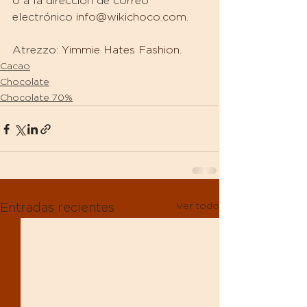
o a la dirección de correo 
electrónico 
info@wikichoco.com
.
Atrezzo: 
Yimmie Hates Fashion
.
Cacao
Chocolate
Chocolate 70%
Ver todo
Entradas recientes