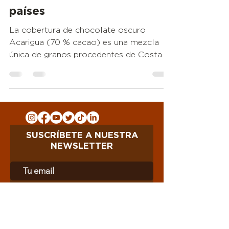
países
La cobertura de chocolate oscuro
Acarigua (70 % cacao) es una mezcla
única de granos procedentes de Costa
de Marfil, Ecuador, Ghana y...
SUSCRÍBETE A NUESTRA
NEWSLETTER
Acepto los términos y condiciones
Ver condiciones generales
Acepto la política de privacidad
Ver
política de privacidad